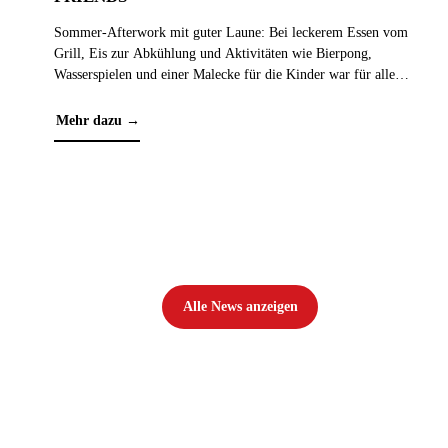
Sommer-Afterwork mit guter Laune: Bei leckerem Essen vom
Grill, Eis zur Abkühlung und Aktivitäten wie Bierpong,
HI
BA
Wasserspielen und einer Malecke für die Kinder war für alle
etwas dabei. Die entspannte Atmosphäre und die vielen netten
Bei
Gespräche machten den Abend zu einem vollen Erfolg.
Mehr dazu →
Erf
and
kle
Me
Alle News anzeigen