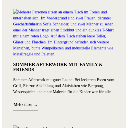
SOMMER AFTERWORK MIT FAMILY &
FRIENDS
Sommer-Afterwork mit guter Laune: Bei leckerem Essen vom
MAUS
Grill, Eis zur Abkühlung und Aktivitäten wie Bierpong,
Wasserspielen und einer Malecke für die Kinder war für alle
Beim di
etwas dabei. Die entspannte Atmosphäre und die vielen netten
Metropo
Gespräche machten den Abend zu einem vollen Erfolg.
Mehr dazu →
Maskott
MAUSSko
weitere
Mehr 
Maskott