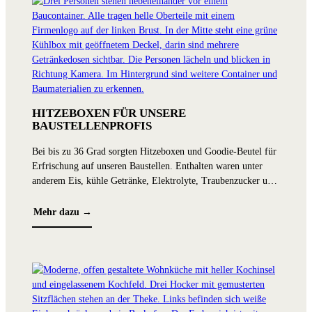
Unter d
schließ
Publiku
Wettlauf
Unser M
und lie
HITZEBOXEN FÜR UNSERE
starken 
BAUSTELLENPROFIS
sich dam
Bei bis zu 36 Grad sorgten Hitzeboxen und Goodie-Beutel für
Erfrischung auf unseren Baustellen. Enthalten waren unter
Der erst
anderem Eis, kühle Getränke, Elektrolyte, Traubenzucker und
MAUSSko
kleine Goodies für heiße Arbeitstage.
mitgefie
MAUS
Mehr dazu →
PRES
Wir gra
erfolgre
Für MAU
Presser
festlic
dem Ber
traditi
Mehr 