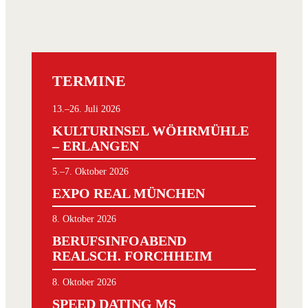
profiti
bis zu 
Wir fre
Projekt
Investm
TERMINE
vorzuste
13.–26. Juli 2026
KULTURINSEL WÖHRMÜHLE
– ERLANGEN
5.–7. Oktober 2026
EXPO REAL MÜNCHEN
8. Oktober 2026
BERUFSINFOABEND
REALSCH. FORCHHEIM
8. Oktober 2026
SPEED DATING MS