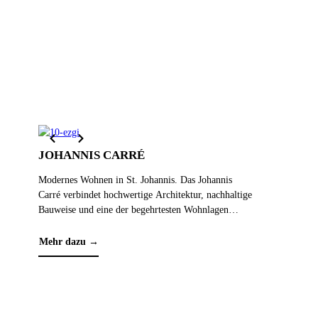
JOHANNIS CARRÉ
Modernes Wohnen in St. Johannis. Das Johannis
Carré verbindet hochwertige Architektur, nachhaltige
Bauweise und eine der begehrtesten Wohnlagen
Nürnbergs. Von modernen Apartments bis zu
exklusiven Penthouse-Wohnungen bietet das Projekt
Mehr dazu →
vielfältige Wohnkonzepte für Eigennutzer und
Kapitalanleger.
HBP H
Mit HBP 