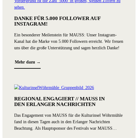
Veransta
Wohnbaup
Mehr 
gelunge
Gelegen
DANKE FÜR 5.000 FOLLOWER AUF
das bis
Für MAU
INSTAGRAM!
noch geb
bestehe
bezahlb
und den
Ein besonderer Meilenstein für MAUSS: Unser Instagram-
Unser D
Kanal hat die Marke von 5.000 Followern erreicht. Wir freuen
Wie dies
Höchsta
uns über die große Unterstützung und sagen herzlich Danke!
Projekt:
gelunge
Friedri
Mehr dazu →
mit ins
sowie e
bis 5-Z
bis 113
eine ko
Lebenss
REGIONAL ENGAGIERT // MAUSS IN
Tiefgar
DEN ERLANGER NACHRICHTEN
MAUS
werden 
SCHL
Das Engagement von MAUSS für die Kulturinsel Wöhrmühle
Förderp
fand in diesen Tagen auch in den Erlanger Nachrichten
Damit e
Am 27. 
Beachtung. Als Hauptsponsor des Festivals war MAUSS
die Stad
Friedri
bereits wenige Tage vor dem Festivalstart beim offiziellen