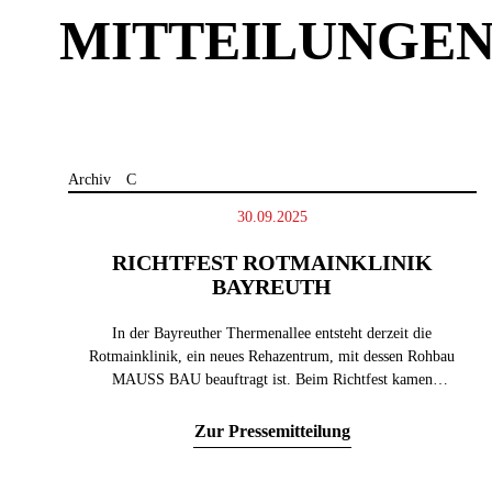
MITTEILUNGE
30.09.2025
RICHTFEST ROTMAINKLINIK
BAYREUTH
In der Bayreuther Thermenallee entsteht derzeit die
Rotmainklinik, ein neues Rehazentrum, mit dessen Rohbau
MAUSS BAU beauftragt ist. Beim Richtfest kamen
Projektverantwortliche, Bauherr und Lokalpolitik
zusammen.
Zur Pressemitteilung