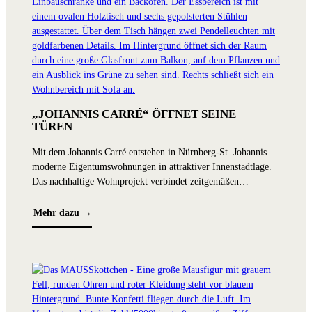
dabei v
Auf dem
Medien,
Eingela
Höchsta
Gruppen
Gelegen
„JOHANNIS CARRÉ“ ÖFFNET SEINE
TÜREN
standen
Mit dem Johannis Carré entstehen in Nürnberg-St. Johannis
Bei bes
moderne Eigentumswohnungen in attraktiver Innenstadtlage.
Unterhal
Das nachhaltige Wohnprojekt verbindet zeitgemäßen
angeneh
Wohnkomfort mit zahlreichen Annehmlichkeiten und kann ab
aktuell
sofort im Rahmen individueller Besichtigungen kennengelernt
Mehr dazu →
wurden 
werden.
BAUS
persönl
EBER
Jahr zu
Wirtscha
Beim Bau
Ingolst
Auch hi
Projekt
Grafikt
GmbH & 