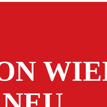
ON WIE
 NEU