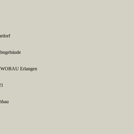
rdorf
hngebäude
WOBAU Erlangen
21
hbau