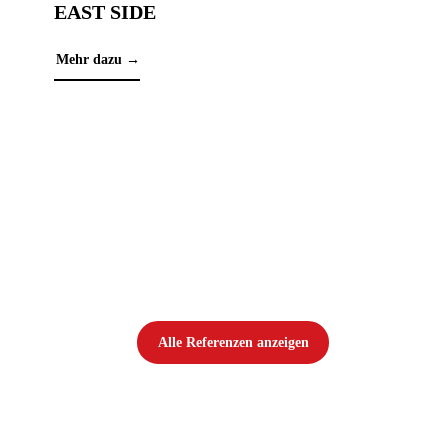
EAST SIDE
Mehr dazu →
PA
Mehr
Alle Referenzen anzeigen