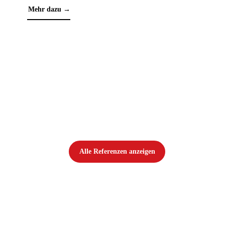
Mehr dazu →
PA
Mehr
Alle Referenzen anzeigen