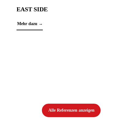
EAST SIDE
Mehr dazu →
PA
Mehr
Alle Referenzen anzeigen